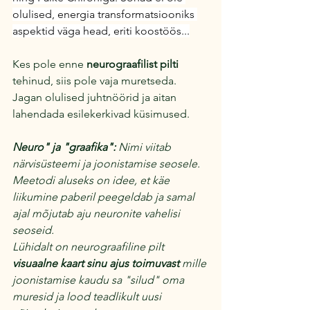
olulised, energia transformatsiooniks 
aspektid väga head, eriti koostöös...
Kes pole enne 
neurograafilist pilti
tehinud, siis pole vaja muretseda.
Jagan olulised juhtnöörid ja 
aitan 
lahendada 
esilekerkivad küsimused.
Neuro" ja "graafika":
 Nimi viitab 
närvisüsteemi ja joonistamise seosele. 
Meetodi aluseks on idee, et käe 
liikumine paberil peegeldab ja samal 
ajal mõjutab aju neuronite vahelisi 
seoseid.
Lühidalt on neurograafiline pilt 
visuaalne kaart sinu ajus toimuvast
 mille 
joonistamise kaudu sa "silud" oma 
muresid ja lood teadlikult uusi 