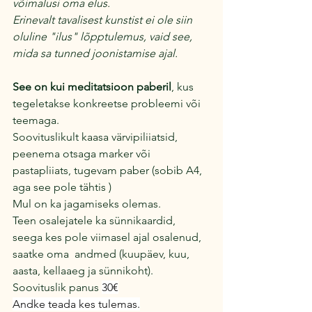
võimalusi oma elus.
Erinevalt tavalisest kunstist ei ole siin 
oluline "ilus" lõpptulemus, vaid see, 
mida sa tunned joonistamise ajal. 
See on kui meditatsioon paberil
, kus 
tegeletakse konkreetse probleemi või 
teemaga.
Soovituslikult kaasa värvipiliiatsid, 
peenema otsaga marker või 
pastapliiats, tugevam paber (sobib A4, 
aga see pole tähtis )
Mul on ka jagamiseks olemas.
Teen osalejatele ka sünnikaardid, 
seega kes pole viimasel ajal osalenud, 
saatke oma  andmed (kuupäev, kuu, 
aasta, kellaaeg ja sünnikoht).
Soovituslik panus 
30€
Andke teada kes tulemas.