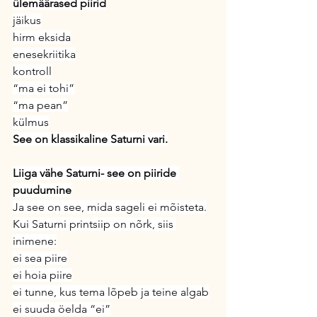
ülemäärased piirid
jäikus
hirm eksida
enesekriitika
kontroll
“ma ei tohi”
“ma pean”
külmus
See on klassikaline Saturni vari.
Liiga vähe Saturni- see on piiride 
puudumine
Ja see on see, mida sageli ei mõisteta.
Kui Saturni printsiip on nõrk, siis 
inimene:
ei sea piire
ei hoia piire
ei tunne, kus tema lõpeb ja teine algab
ei suuda öelda “ei”