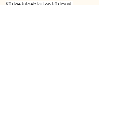
Küsige julgelt kui on küsimusi.
akallavus@gmail.com
See All
Recent Posts