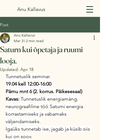
Anu Kallavus
Post
Anu Kallavus
Mar 31
2 min read
Saturn kui õpetaja ja ruumi
looja.
Updated:
Apr 18
Tunnetuslik seminar.
19.04 kell 12:00-16:00
Pärnu mnt 6 (2. korrus. Päikesesaal)
Kavas:
 Tunnetuslik energiamäng, 
neurograafiline töö Saturni energia 
korrastamiseks ja vabamaks 
väljendamiseks.
Igaüks tunnetab ise, jagab ja küsib siis 
kui on soov.