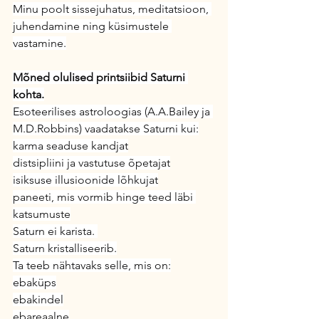
Minu poolt sissejuhatus, meditatsioon, 
juhendamine ning küsimustele 
vastamine.
Mõned olulised printsiibid Saturni 
kohta.
Esoteerilises astroloogias (A.A.Bailey ja 
M.D.Robbins) vaadatakse Saturni kui:
karma seaduse kandjat
distsipliini ja vastutuse õpetajat
isiksuse illusioonide lõhkujat
paneeti, mis vormib hinge teed läbi 
katsumuste
Saturn ei karista. 
Saturn kristalliseerib.
Ta teeb nähtavaks selle, mis on:
ebaküps
ebakindel
ebareaalne