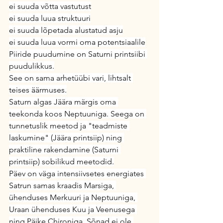
ei suuda võtta vastutust
ei suuda luua struktuuri
ei suuda lõpetada alustatud asju
ei suuda luua vormi oma potentsiaalile
Piiride puudumine on Saturni printsiibi 
puudulikkus.
See on sama arhetüübi vari, lihtsalt 
teises äärmuses.
Saturn algas Jäära märgis oma 
teekonda koos Neptuuniga. Seega on 
tunnetuslik meetod ja "teadmiste 
laskumine" (Jäära printsiip) ning 
praktiline rakendamine (Saturni 
printsiip) sobilikud meetodid.
Päev on väga intensiivsetes energiates 
Satrun samas kraadis Marsiga, 
ühenduses Merkuuri ja Neptuuniga, 
Uraan ühenduses Kuu ja Veenusega 
ning Päike Chironiga. Sõnad ei ole 