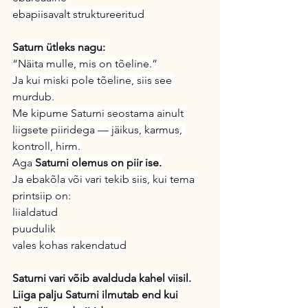
ebapiisavalt struktureeritud
Saturn ütleks nagu:
“Näita mulle, mis on tõeline.”
Ja kui miski pole tõeline, siis see 
murdub.
Me kipume Saturni seostama ainult 
liigsete piiridega — jäikus, karmus, 
kontroll, hirm.
Aga 
Saturni olemus on piir ise.
Ja ebakõla või vari tekib siis, kui tema 
printsiip on:
liialdatud
puudulik
vales kohas rakendatud
Saturni vari võib avalduda kahel viisil.
Liiga palju Saturni ilmutab end kui 