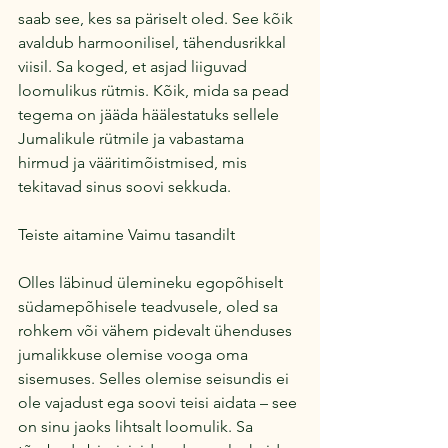
saab see, kes sa päriselt oled. See kõik 
avaldub harmoonilisel, tähendusrikkal 
viisil. Sa koged, et asjad liiguvad 
loomulikus rütmis. Kõik, mida sa pead 
tegema on jääda häälestatuks sellele 
Jumalikule rütmile ja vabastama 
hirmud ja vääritimõistmised, mis 
tekitavad sinus soovi sekkuda.
Teiste aitamine Vaimu tasandilt
Olles läbinud ülemineku egopõhiselt 
südamepõhisele teadvusele, oled sa 
rohkem või vähem pidevalt ühenduses 
jumalikkuse olemise vooga oma 
sisemuses. Selles olemise seisundis ei 
ole vajadust ega soovi teisi aidata – see 
on sinu jaoks lihtsalt loomulik. Sa 