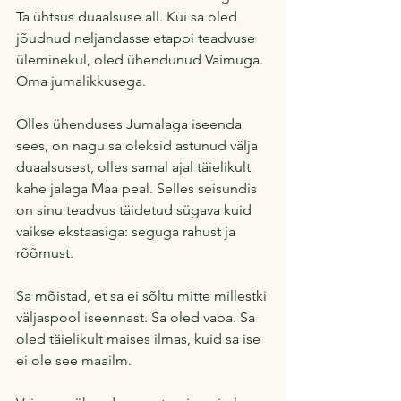
Ta ühtsus duaalsuse all. Kui sa oled 
jõudnud neljandasse etappi teadvuse 
üleminekul, oled ühendunud Vaimuga. 
Oma jumalikkusega.
Olles ühenduses Jumalaga iseenda 
sees, on nagu sa oleksid astunud välja 
duaalsusest, olles samal ajal täielikult 
kahe jalaga Maa peal. Selles seisundis 
on sinu teadvus täidetud sügava kuid 
vaikse ekstaasiga: seguga rahust ja 
rõõmust.
Sa mõistad, et sa ei sõltu mitte millestki 
väljaspool iseennast. Sa oled vaba. Sa 
oled täielikult maises ilmas, kuid sa ise 
ei ole see maailm.