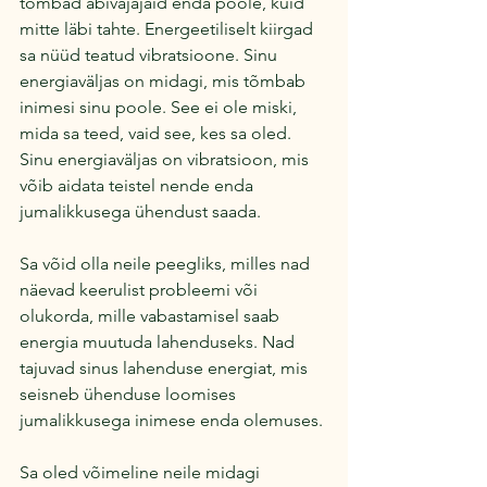
tõmbad abivajajaid enda poole, kuid 
mitte läbi tahte. Energeetiliselt kiirgad 
sa nüüd teatud vibratsioone. Sinu 
energiaväljas on midagi, mis tõmbab 
inimesi sinu poole. See ei ole miski, 
mida sa teed, vaid see, kes sa oled. 
Sinu energiaväljas on vibratsioon, mis 
võib aidata teistel nende enda 
jumalikkusega ühendust saada.
Sa võid olla neile peegliks, milles nad 
näevad keerulist probleemi või 
olukorda, mille vabastamisel saab 
energia muutuda lahenduseks. Nad 
tajuvad sinus lahenduse energiat, mis 
seisneb ühenduse loomises 
jumalikkusega inimese enda olemuses.
Sa oled võimeline neile midagi 