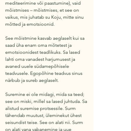
mediteerimine või paastumine), vaid 
mõistmises – mõistmises, et see on 
vaikus, mis juhatab su Koju, mitte sinu 
mõtted ja emotsioonid.
See mõistmine kasvab aeglaselt kui sa 
saad üha enam oma mõtetest ja 
emotsioonidest teadlikuks. Sa lased 
lahti oma vanadest harjumusest ja 
avaned uuele südamepõhisele 
teadvusele. Egopõhine teadvus sinus 
närbub ja sureb aeglaselt.
Suremine ei ole midagi, mida sa teed; 
see on miski, millel sa lased juhtuda. Sa 
alistud suremise protsessile. Surm 
tähendab muutust, üleminekut ühest 
seisundist teise. See on alati nii. Surm 
on alati vana vabanemine ja uue 