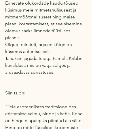
Erinevate olukordade kaudu tõuseb 
küsimus meie mitmetahulisusest ja 
mitmemõõtmelisusest ning maise 
plaani korrastamisest, et see sisemine 
olemus saaks ilmneda füüsilises 
plaanis. 
Olgugi piiratult, aga eelkõige on 
küsimus autentsusest.
Tahaksin jagada teiega Pamela Kribbe 
kanaldust, mis on väga selges ja 
arusaadavas sõnastuses.
Siin ta on:
"Teie esoteerilistes traditsioonides 
eristatakse vaimu, hinge ja keha. Keha 
on hinge elupaigaks piiratud aja vältel. 
Hing on mitte-füüsiline, kogemuste 