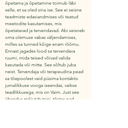
õpetama ja õpetamine toimub läbi 
selle, et sa oled sina ise. See ei seisne 
teadmiste edasiandmises või teatud 
meetodite kasutamises, mis 
õpetatavad ja tervendavad. Abi seisneb 
oma olemuse vabas väljendamises, 
milles sa tunned kõige enam rõõmu. 
Ennast jagades lood sa tervendava 
ruumi, mida teised võivad valida 
kasutada või mitte. See sõltub juba 
neist. Tervendaja või terapeudina pead 
sa tõepoolest vaid püsima kontaktis 
jumalikkuse vooga iseendas, vaikse 
teadlikkusega, mis on Vaim. Just see 
ühendus mõjutab teisi, tõstes nad 
kõrgemale, vabamale teadvuse 
tasandile, kui nad ise seda soovivad. 
Kui nad soovivad, avaldub see neile 
sobivas rütmis ja ajastuses.