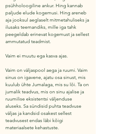
psühholoogiline ankur. Hing kannab 
paljude elude kogemusi. Hing areneb 
aja jooksul aeglaselt mitmetahuliseks ja 
ilusaks teemandiks, mille iga tahk 
peegeldab erinevat kogemust ja sellest 
ammutatud teadmist.
Vaim ei muutu ega kasva ajas.
Vaim on väljaspool aega ja ruumi. Vaim 
sinus on igavene, ajatu osa sinust, mis 
kuulub ühte Jumalaga, mis su lõi. Ta on 
jumalik teadvus, mis on sinu ajalise ja 
ruumilise eksistentsi väljenduse 
aluseks. Sa sündisid puhta teadvuse 
väljas ja kandsid osakest sellest 
teadvusest endas läbi kõigi 
materiaalsete kehastuste.