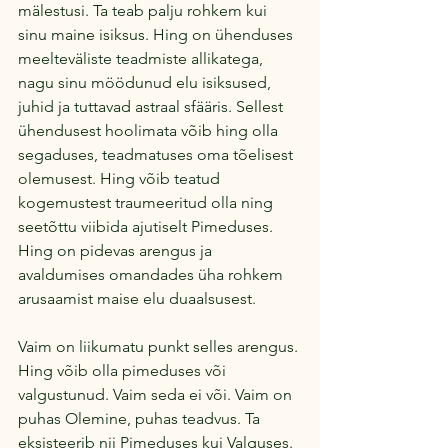
mälestusi. Ta teab palju rohkem kui 
sinu maine isiksus. Hing on ühenduses 
meelteväliste teadmiste allikatega,  
nagu sinu möödunud elu isiksused, 
juhid ja tuttavad astraal sfääris. Sellest 
ühendusest hoolimata võib hing olla 
segaduses, teadmatuses oma tõelisest 
olemusest. Hing võib teatud 
kogemustest traumeeritud olla ning 
seetõttu viibida ajutiselt Pimeduses. 
Hing on pidevas arengus ja 
avaldumises omandades üha rohkem 
arusaamist maise elu duaalsusest.
Vaim on liikumatu punkt selles arengus. 
Hing võib olla pimeduses või 
valgustunud. Vaim seda ei või. Vaim on 
puhas Olemine, puhas teadvus. Ta 
eksisteerib nii Pimeduses kui Valguses. 