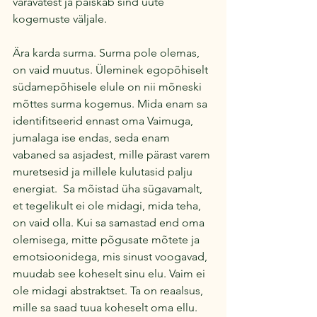
väravatest ja paiskab sind uute 
kogemuste väljale.
Ära karda surma. Surma pole olemas, 
on vaid muutus. Üleminek egopõhiselt 
südamepõhisele elule on nii mõneski 
mõttes surma kogemus. Mida enam sa 
identifitseerid ennast oma Vaimuga, 
jumalaga ise endas, seda enam 
vabaned sa asjadest, mille pärast varem 
muretsesid ja millele kulutasid palju 
energiat.  Sa mõistad üha sügavamalt, 
et tegelikult ei ole midagi, mida teha, 
on vaid olla. Kui sa samastad end oma 
olemisega, mitte põgusate mõtete ja 
emotsioonidega, mis sinust voogavad, 
muudab see koheselt sinu elu. Vaim ei 
ole midagi abstraktset. Ta on reaalsus, 
mille sa saad tuua koheselt oma ellu. 