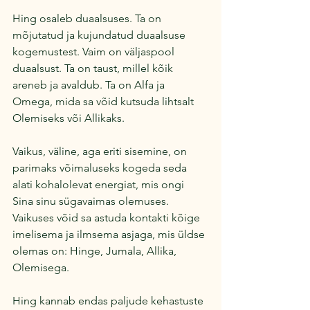
Hing osaleb duaalsuses. Ta on 
mõjutatud ja kujundatud duaalsuse 
kogemustest. Vaim on väljaspool 
duaalsust. Ta on taust, millel kõik 
areneb ja avaldub. Ta on Alfa ja 
Omega, mida sa võid kutsuda lihtsalt 
Olemiseks või Allikaks.
Vaikus, väline, aga eriti sisemine, on 
parimaks võimaluseks kogeda seda 
alati kohalolevat energiat, mis ongi 
Sina sinu sügavaimas olemuses. 
Vaikuses võid sa astuda kontakti kõige 
imelisema ja ilmsema asjaga, mis üldse 
olemas on: Hinge, Jumala, Allika, 
Olemisega.
Hing kannab endas paljude kehastuste 