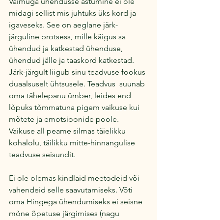
Vaimuga ühendusse astumine ei ole 
midagi sellist mis juhtuks üks kord ja 
igaveseks. See on aeglane järk-
järguline protsess, mille käigus sa 
ühendud ja katkestad ühenduse, 
ühendud jälle ja taaskord katkestad. 
Järk-järgult liigub sinu teadvuse fookus 
duaalsuselt ühtsusele. Teadvus  suunab 
oma tähelepanu ümber, leides end 
lõpuks tõmmatuna pigem vaikuse kui 
mõtete ja emotsioonide poole. 
Vaikuse all peame silmas täielikku 
kohalolu, täilikku mitte-hinnangulise 
teadvuse seisundit.
Ei ole olemas kindlaid meetodeid või 
vahendeid selle saavutamiseks. Võti 
oma Hingega ühendumiseks ei seisne 
mõne õpetuse järgimises (nagu 