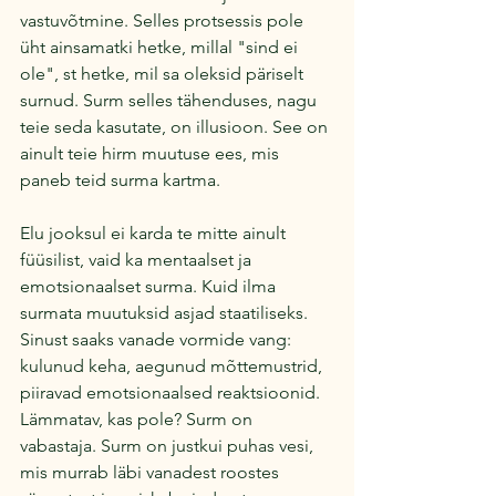
vastuvõtmine. Selles protsessis pole 
üht ainsamatki hetke, millal "sind ei 
ole", st hetke, mil sa oleksid päriselt 
surnud. Surm selles tähenduses, nagu 
teie seda kasutate, on illusioon. See on 
ainult teie hirm muutuse ees, mis 
paneb teid surma kartma.
Elu jooksul ei karda te mitte ainult 
füüsilist, vaid ka mentaalset ja 
emotsionaalset surma. Kuid ilma 
surmata muutuksid asjad staatiliseks. 
Sinust saaks vanade vormide vang: 
kulunud keha, aegunud mõttemustrid, 
piiravad emotsionaalsed reaktsioonid. 
Lämmatav, kas pole? Surm on 
vabastaja. Surm on justkui puhas vesi, 
mis murrab läbi vanadest roostes 