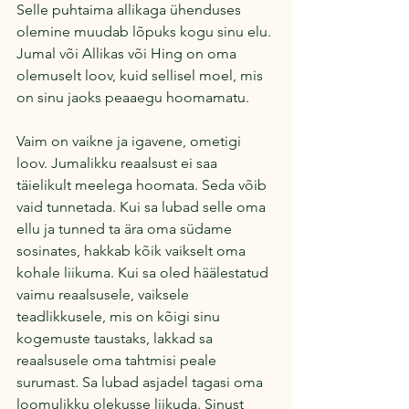
Selle puhtaima allikaga ühenduses 
olemine muudab lõpuks kogu sinu elu. 
Jumal või Allikas või Hing on oma 
olemuselt loov, kuid sellisel moel, mis 
on sinu jaoks peaaegu hoomamatu.
Vaim on vaikne ja igavene, ometigi 
loov. Jumalikku reaalsust ei saa 
täielikult meelega hoomata. Seda võib 
vaid tunnetada. Kui sa lubad selle oma 
ellu ja tunned ta ära oma südame 
sosinates, hakkab kõik vaikselt oma 
kohale liikuma. Kui sa oled häälestatud 
vaimu reaalsusele, vaiksele 
teadlikkusele, mis on kõigi sinu 
kogemuste taustaks, lakkad sa 
reaalsusele oma tahtmisi peale 
surumast. Sa lubad asjadel tagasi oma 
loomulikku olekusse liikuda. Sinust 