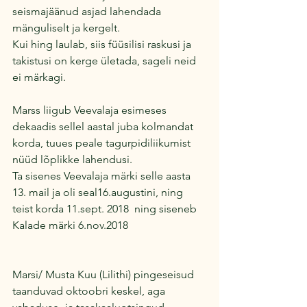
seismajäänud asjad lahendada 
mänguliselt ja kergelt.
Kui hing laulab, siis füüsilisi raskusi ja 
takistusi on kerge ületada, sageli neid 
ei märkagi.
Marss liigub Veevalaja esimeses 
dekaadis sellel aastal juba kolmandat 
korda, tuues peale tagurpidiliikumist 
nüüd lõplikke lahendusi.  
Ta sisenes Veevalaja märki selle aasta 
13. mail ja oli seal16.augustini, ning 
teist korda 11.sept. 2018  ning siseneb 
Kalade märki 6.nov.2018
Marsi/ Musta Kuu (Lilithi) pingeseisud 
taanduvad oktoobri keskel, aga 