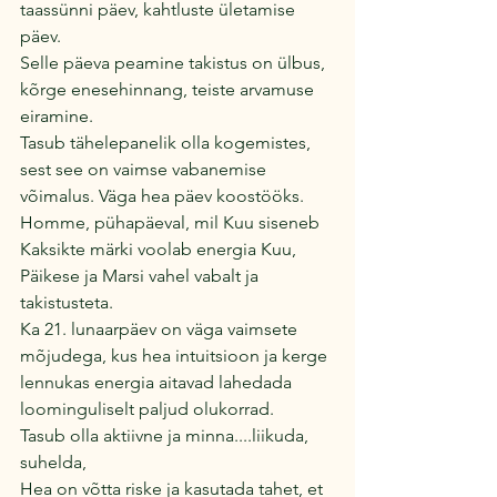
taassünni päev, kahtluste ületamise 
päev.
Selle päeva peamine takistus on ülbus, 
kõrge enesehinnang, teiste arvamuse 
eiramine.
Tasub tähelepanelik olla kogemistes, 
sest see on vaimse vabanemise 
võimalus. Väga hea päev koostööks.
Homme, pühapäeval, mil Kuu siseneb 
Kaksikte märki voolab energia Kuu, 
Päikese ja Marsi vahel vabalt ja 
takistusteta.
Ka 21. lunaarpäev on väga vaimsete 
mõjudega, kus hea intuitsioon ja kerge 
lennukas energia aitavad lahedada 
loominguliselt paljud olukorrad. 
Tasub olla aktiivne ja minna....liikuda, 
suhelda, 
Hea on võtta riske ja kasutada tahet, et 