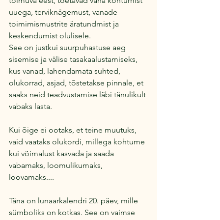
toimuva eest, toetavad vana kohtumist 
uuega, terviknägemust, vanade 
toimimismustrite äratundmist ja 
keskendumist olulisele.
See on justkui suurpuhastuse aeg 
sisemise ja välise tasakaalustamiseks, 
kus vanad, lahendamata suhted, 
olukorrad, asjad, tõstetakse pinnale, et 
saaks neid teadvustamise läbi tänulikult 
vabaks lasta.
Kui õige ei ootaks, et teine muutuks, 
vaid vaataks olukordi, millega kohtume 
kui võimalust kasvada ja saada 
vabamaks, loomulikumaks, 
loovamaks....
Täna on lunaarkalendri 20. päev, mille 
sümboliks on kotkas. See on vaimse 