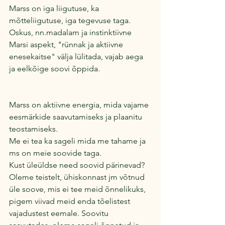
Marss on iga liigutuse, ka 
mõtteliigutuse, iga tegevuse taga.
Oskus, nn.madalam ja instinktiivne 
Marsi aspekt, "rünnak ja aktiivne 
enesekaitse" välja lülitada, vajab aega 
ja eelkõige soovi õppida.
Marss on aktiivne energia, mida vajame 
eesmärkide saavutamiseks ja plaanitu 
teostamiseks.
Me ei tea ka sageli mida me tahame ja 
ms on meie soovide taga. 
Kust üleüldse need soovid pärinevad?
Oleme teistelt, ühiskonnast jm võtnud 
üle soove, mis ei tee meid õnnelikuks, 
pigem viivad meid enda tõelistest 
vajadustest eemale. Soovitu 