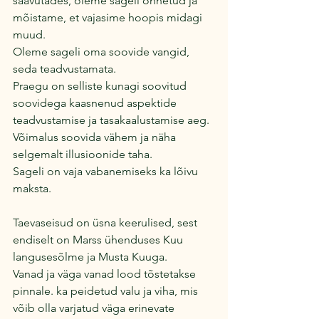
saavutades, oleme sageli õnnetud ja 
mõistame, et vajasime hoopis midagi 
muud.
Oleme sageli oma soovide vangid, 
seda teadvustamata.
Praegu on selliste kunagi soovitud 
soovidega kaasnenud aspektide 
teadvustamise ja tasakaalustamise aeg.
Võimalus soovida vähem ja näha 
selgemalt illusioonide taha.
Sageli on vaja vabanemiseks ka lõivu 
maksta.
Taevaseisud on üsna keerulised, sest 
endiselt on Marss ühenduses Kuu 
langusesõlme ja Musta Kuuga.
Vanad ja väga vanad lood tõstetakse 
pinnale. ka peidetud valu ja viha, mis 
võib olla varjatud väga erinevate 