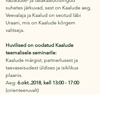
vabaduse- ja tasakaaluotsingud 
suhetes järkuvad, sest on Kaalude aeg, 
Veevalaja ja Kaalud on seotud läbi 
Uraani, mis on Kaalude kõrgem 
valitseja.
Huvilised on oodatud Kaalude 
teemalisele seminarile:
Kaalude märgist, partnerlusest ja 
taevaseisudest üldises ja isiklikus 
plaanis.
Aeg: 
6.okt..2018, kell 13:00 - 17:00 
(orienteeruvalt)
Koht: Fun and Zen stuudio, Vabaduse 
pst 128, Tallinn(Jannseni Kaubamaja II 
k,)Jannseni bussipeatus (buss nr 18)
Rongipeatus Kivimäe jaam (10 min 
jalutamist)
Tasuta parkimine.