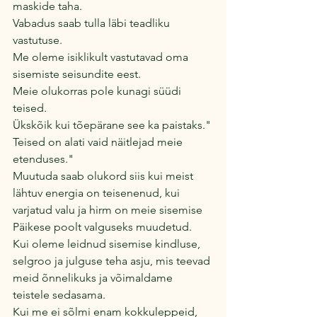
maskide taha. 
Vabadus saab tulla läbi teadliku 
vastutuse.
Me oleme isiklikult vastutavad oma 
sisemiste seisundite eest.
Meie olukorras pole kunagi süüdi 
teised.
Ükskõik kui tõepärane see ka paistaks."
Teised on alati vaid näitlejad meie 
etenduses."
Muutuda saab olukord siis kui meist 
lähtuv energia on teisenenud, kui 
varjatud valu ja hirm on meie sisemise 
Päikese poolt valguseks muudetud.
Kui oleme leidnud sisemise kindluse, 
selgroo ja julguse teha asju, mis teevad 
meid õnnelikuks ja võimaldame 
teistele sedasama.
Kui me ei sõlmi enam kokkuleppeid, 