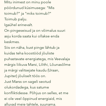
Mitu inimest on minu poole 
pöördunud küsimusega: "Mis 
toimub?" ja "miks toimub?"
Toimub palju. 
Igaühel erinevalt. 
On pingeseisud ja on võimalus suuri 
asju korda saata kui ollakse enda 
keskmes. 
Siis on näha, kust pinge lähtub ja 
kuidas teha koostööd jõuliste 
puhastavate energiatega, mis Veevalaja 
märgis liikuva Marsi, Lilithi, Lõunasõlme 
ja märgi valitsejate kaudu (Uraan, 
Jupiter) jõuliselt töös on.
Just Marss on sageli seotud 
olukordadega, kus satume 
konfliktidesse. Põhjus on selles, et me 
ei ole veel õppinud energiaid, mis 
alluvad meie tahtele, suunama.