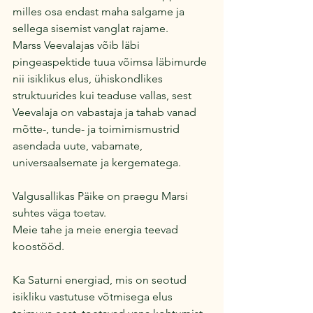
milles osa endast maha salgame ja 
sellega sisemist vanglat rajame.
Marss Veevalajas võib läbi 
pingeaspektide tuua võimsa läbimurde 
nii isiklikus elus, ühiskondlikes 
struktuurides kui teaduse vallas, sest 
Veevalaja on vabastaja ja tahab vanad 
mõtte-, tunde- ja toimimismustrid 
asendada uute, vabamate, 
universaalsemate ja kergematega.
Valgusallikas Päike on praegu Marsi 
suhtes väga toetav. 
Meie tahe ja meie energia teevad 
koostööd.
Ka Saturni energiad, mis on seotud 
isikliku vastutuse võtmisega elus 