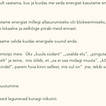
lt vaatama, kus ja kuidas me seda energiat kasutame end
tame energiat millegi allasurumiseks või blokeerimiseks,
a lokaalne ja eelkõige piirab meid ennast.
aame valida kuidas energiale suund anda.
ntsiipi meis:  Üks „kuula südant“ ,„usalda elu“, „pinguta 
elt“ ja teine,  mis ütleb, et „sa ei saa midagi muuta“, „kõ
ndel“, parem hoia kinni sellest, mis sul on“  jne, tekib s
muutumine.
sed lagunevad kunagi niikuinii.