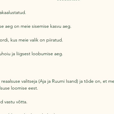
akaalustatud.
se aeg on meie sisemise kasvu aeg.
rdi, kus meie valik on piiratud.
hoiu ja liigsest loobumise aeg.
reaalsuse valitseja (Aja ja Ruumi Isand) ja tõde on, et m
lsuse loomise eest.
d vastu võtta.