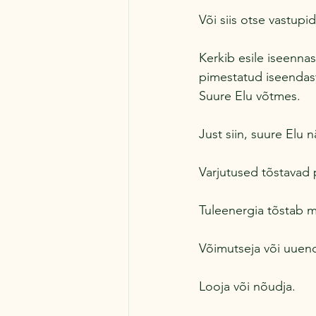
Või siis otse vastupid
Kerkib esile iseenna
pimestatud iseendast 
Suure Elu võtmes.
Just siin, suure Elu 
Varjutused tõstavad 
Tuleenergia tõstab me
Võimutseja või uuend
Looja või nõudja.