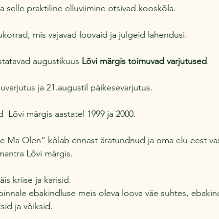
 selle praktiline elluviimine otsivad kooskõla.
ukorrad, mis vajavad loovaid ja julgeid lahendusi.
tatavad augustikuus 
Lõvi märgis toimuvad varjutused
.
uvarjutus ja 21.augustil päikesevarjutus.
  Lõvi märgis aastatel 1999 ja 2000.
ee Ma Olen“ kõlab ennast äratundnud ja oma elu eest va
mantra Lõvi märgis.
is kriise ja karisid.
pinnale ebakindluse meis oleva loova väe suhtes, ebakind
sid ja võiksid.