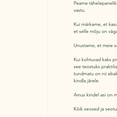
Peame tähelepaneliku
vastu.
Kui märkame, et kasu
et selle mõju on väg
Unustame, et meie s
Kui kohtuvad kaks pri
see teostuks praktilis
tundmatu on nii ebaki
kindla järele.
Ainus kindel asi on 
Kõik seosed ja seotu