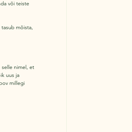
a või teiste 
 tasub mõista, 
selle nimel, et 
ik uus ja 
oov millegi 