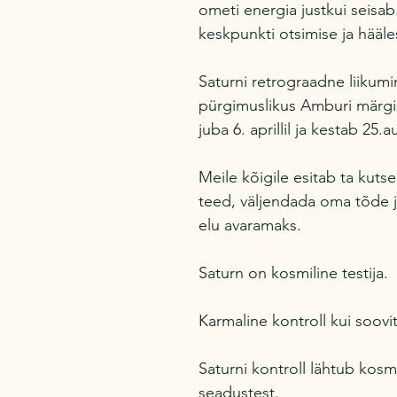
ometi energia justkui seisab
keskpunkti otsimise ja hääl
Saturni retrograadne liikumi
pürgimuslikus Amburi märgis
juba 6. aprillil ja kestab 25.a
Meile kõigile esitab ta kuts
teed, väljendada oma tõde 
elu avaramaks.
Saturn on kosmiline testija.
Karmaline kontroll kui soovi
Saturni kontroll lähtub kosmi
seadustest.