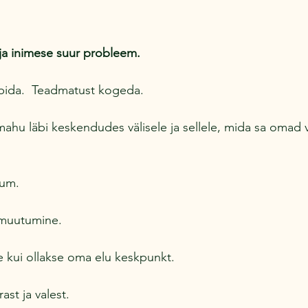
ja inimese suur probleem.
läbida.  Teadmatust kogeda.
mahu läbi keskendudes välisele ja sellele, mida sa omad v
ium.
 muutumine.
 kui ollakse oma elu keskpunkt.
st ja valest.