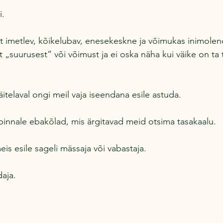
i.
st imetlev, kõikelubav, enesekeskne ja võimukas inimolen
„suurusest“ või võimust ja ei oska näha kui väike on ta t
näitelaval ongi meil vaja iseendana esile astuda.
pinnale ebakõlad, mis ärgitavad meid otsima tasakaalu.
is esile sageli mässaja või vabastaja.
aja.