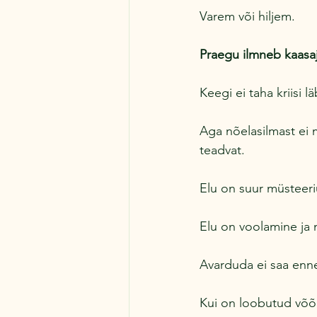
Varem või hiljem.
Praegu ilmneb kaasa
Keegi ei taha kriisi 
Aga nõelasilmast ei 
teadvat.
Elu on suur müsteer
Elu on voolamine ja
Avarduda ei saa enne
Kui on loobutud võõra