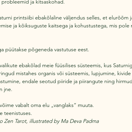
 probleemid ja kitsaskohad.
aturni printsiibi ebakõlaline väljendus selles, et elurõõm j
ise ja kõiksuguste kaitsega ja kohustustega, mis pole 
ga püütakse põgeneda vastutuse eest.
 valikute ebakõlad meie füüsilises süsteemis, kus Saturni
ringud mistahes organis või süsteemis, lupjumine, kivide
tumine, endale seotud piiride ja piirangute ning hirmud
n jne.
 võime vabalt oma elu „vanglaks“ muuta.
e teenistuses.
o Zen Tarot, illustrated by Ma Deva Padma