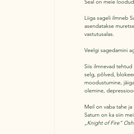
Seal on meie loodud
Liiga sageli ilmneb S
asendatakse muretsem
vastutusalas.
Veelgi sagedamini a
Siis ilmnevad tehtud
selg, põlved, blokee
moodustumine, jäigas
olemine, depressioo
Meil on vaba tahe ja
Saturn on ka siin mei
„Knight of Fire“ Osh