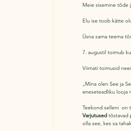
Meie sisemine tõde ja
Elu ise toob kätte ol
Üsna sama teema tõs
7. augustil toimub ku
Viimati toimusid need
„Mina olen See ja S
eneseteadliku looja 
Teekond selleni  on tä
Varjutused
 tõstavad 
olla see, kes sa tahak