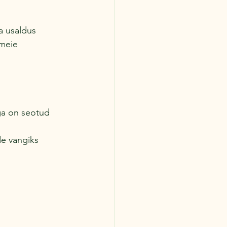
a usaldus  
meie 
ga on seotud 
 
e vangiks 