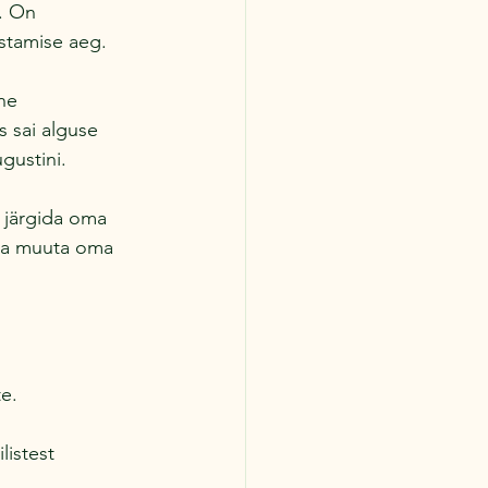
. On 
estamise aeg.
ne 
 sai alguse 
ugustini.
e järgida oma 
ja muuta oma 
te.
listest 