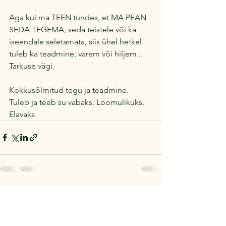
Aga kui ma TEEN tundes, et MA PEAN 
SEDA TEGEMA, seda teistele või ka 
iseendale seletamata, siis ühel hetkel 
tuleb ka teadmine, varem või hiljem...
Tarkuse vägi.
Kokkusõlmitud tegu ja teadmine.
Tuleb ja teeb su vabaks. Loomulikuks. 
Elavaks.
See All
Recent Posts