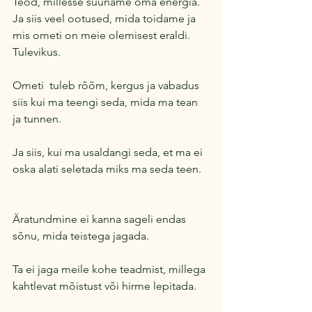
Teod, millesse suuname oma energia.
Ja siis veel ootused, mida toidame ja 
mis ometi on meie olemisest eraldi.
Tulevikus.
Ometi  tuleb rõõm, kergus ja vabadus 
siis kui ma teengi seda, mida ma tean 
ja tunnen.
Ja siis, kui ma usaldangi seda, et ma ei 
oska alati seletada miks ma seda teen.
Äratundmine ei kanna sageli endas 
sõnu, mida teistega jagada.
Ta ei jaga meile kohe teadmist, millega 
kahtlevat mõistust või hirme lepitada.