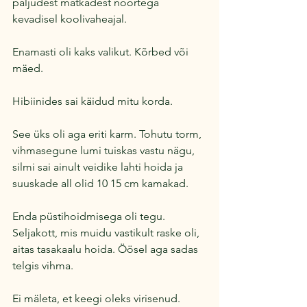
paljudest matkadest noortega 
kevadisel koolivaheajal. 
Enamasti oli kaks valikut. Kõrbed või 
mäed. 
Hibiinides sai käidud mitu korda.
See üks oli aga eriti karm. Tohutu torm, 
vihmasegune lumi tuiskas vastu nägu, 
silmi sai ainult veidike lahti hoida ja 
suuskade all olid 10 15 cm kamakad. 
Enda püstihoidmisega oli tegu. 
Seljakott, mis muidu vastikult raske oli, 
aitas tasakaalu hoida. Öösel aga sadas 
telgis vihma.
Ei mäleta, et keegi oleks virisenud. 