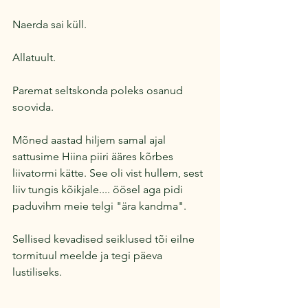
Naerda sai küll. 
Allatuult.
Paremat seltskonda poleks osanud 
soovida.
Mõned aastad hiljem samal ajal 
sattusime Hiina piiri ääres kõrbes 
liivatormi kätte. See oli vist hullem, sest 
liiv tungis kõikjale.... öösel aga pidi 
paduvihm meie telgi "ära kandma".
Sellised kevadised seiklused tõi eilne 
tormituul meelde ja tegi päeva 
lustiliseks.