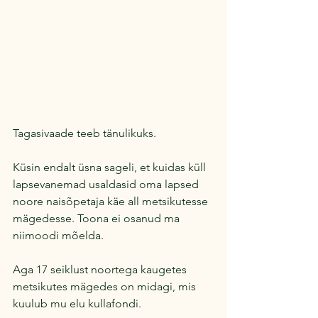
Tagasivaade teeb tänulikuks. 
Küsin endalt üsna sageli, et kuidas küll 
lapsevanemad usaldasid oma lapsed 
noore naisõpetaja käe all metsikutesse 
mägedesse. Toona ei osanud ma 
niimoodi mõelda.
Aga 17 seiklust noortega kaugetes 
metsikutes mägedes on midagi, mis 
kuulub mu elu kullafondi.